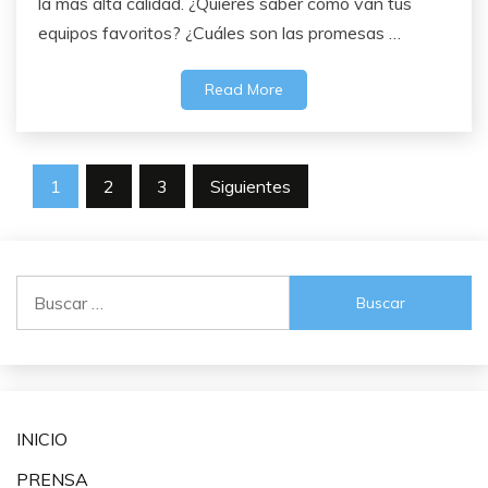
la más alta calidad. ¿Quieres saber cómo van tus
equipos favoritos? ¿Cuáles son las promesas …
Read More
Navegación
1
2
3
Siguientes
de
entradas
Buscar:
INICIO
PRENSA